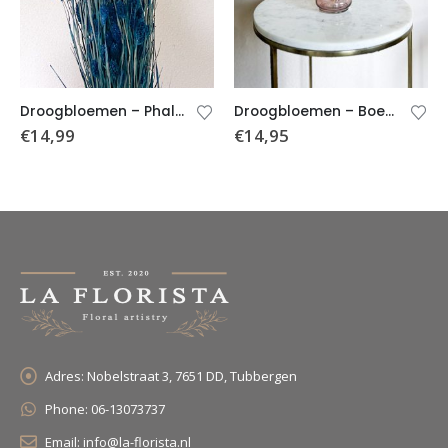
Droogbloemen – Phalaris – Blauw
Droogbloemen – Boeket Fleurtje (incl. kruik)
€
14,99
€
14,95
Adres:
Nobelstraat 3, 7651 DD, Tubbergen
Phone:
06-13073737
Email:
info@la-florista.nl