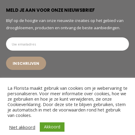
MELD JE AAN VOOR ONZE NIEUWSBRIEF
Blijf op de hoogte van onze nieuwste creaties op het gebied van
droogbloemen, producten en ontvang de beste aanbiedingen.
La Florista maakt gebruik van cookies om je webervaring te
personaliseren. Voor meer informatie over cookies, hoe we
ze gebruiken en hoe je ze kunt verwijderen, zie onze
© La Florista. 2022. All Rights Reserved
Cookieverklaring. Door deze site te blijven gebruiken, stem
je automatisch in met de voorwaarden rond het gebruik
van cookies.
Akkoord
Niet akkoord