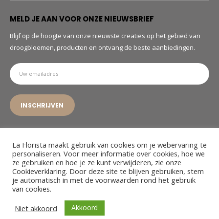
MELD JE AAN VOOR ONZE NIEUWSBRIEF
Blijf op de hoogte van onze nieuwste creaties op het gebied van
droogbloemen, producten en ontvang de beste aanbiedingen.
La Florista maakt gebruik van cookies om je webervaring te
personaliseren. Voor meer informatie over cookies, hoe we
ze gebruiken en hoe je ze kunt verwijderen, zie onze
© La Florista. 2022. All Rights Reserved
Cookieverklaring. Door deze site te blijven gebruiken, stem
je automatisch in met de voorwaarden rond het gebruik
van cookies.
Akkoord
Niet akkoord