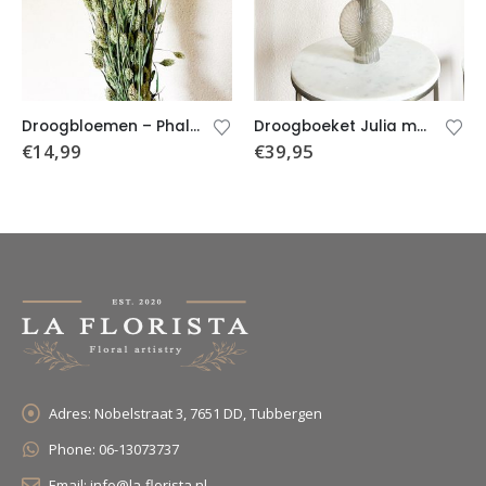
Droogbloemen – Phalaris – nature
Droogboeket Julia met schelpvormige vaas
€
14,99
€
39,95
Adres:
Nobelstraat 3, 7651 DD, Tubbergen
Phone:
06-13073737
Email:
info@la-florista.nl