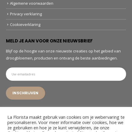
Algemene voorwaarden
Privacy verklaring
Cookieverklaring
MELD JE AAN VOOR ONZE NIEUWSBRIEF
Blijf op de hoogte van onze nieuwste creaties op het gebied van
droogbloemen, producten en ontvang de beste aanbiedingen.
La Florista maakt gebruik van cookies om je webervaring te
personaliseren. Voor meer informatie over cookies, hoe we
ze gebruiken en hoe je ze kunt verwijderen, zie onze
© La Florista. 2022. All Rights Reserved