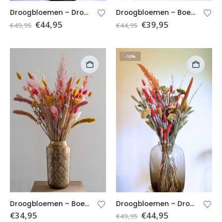
Droogbloemen – Droogboeket Roze/brique – Boeket Julia (excl. vaas)
Droogbloemen – Boeket Hilde (excl. vaas)
€
44,95
€
39,95
€
49,95
€
44,95
-10%
Droogbloemen – Boeket Veerle (excl. vaas)
Droogbloemen – Droogboeket kleurrijk – Boeket Silke (excl. vaas)
€
34,95
€
44,95
€
49,95