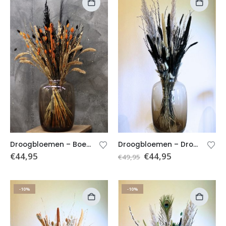
Droogbloemen – Boeket Sammie (excl. vaas)
Droogbloemen – Droogboeket Zwart/beige – Boeket Ilse (excl. vaas)
€
44,95
€
44,95
€
49,95
-10%
-10%