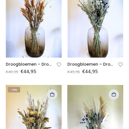
Droogbloemen – Droogboeket oranje – Boeket Oranje (excl. vaas)
Droogbloemen – Droogboeket groen – Boeket Sophie (excl. vaas)
€
44,95
€
44,95
€
49,95
€
49,95
-10%