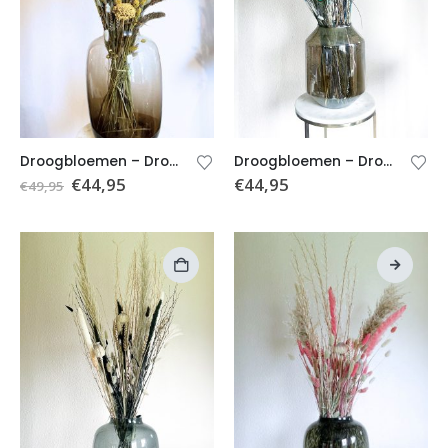
Droogbloemen – Droogboeket geel/goud – Boeket Sharon (excl. vaas)
Droogbloemen – Droogboeket Nina (Excl. vaas) – Blauwkleurig
€
44,95
€
44,95
€
49,95