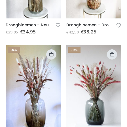
Droogbloemen – Neutraal droogboeket Emma (excl. vaas)
Droogbloemen – Droogboeket Fien (excl. vaas)
€
34,95
€
38,25
€
39,95
€
42,50
-10%
-11%