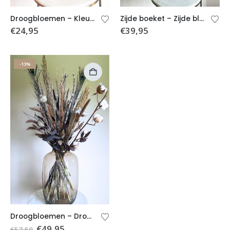
Droogbloemen – Kleurrijk droogboeket – Boeket Carmen (excl. vaas)
Zijde boeket – Zijde bloemen roze/paars (excl. vaas)
€
24,95
€
39,95
-13%
Droogbloemen – Droogboeket Pascalle (excl. vaas)
€
49,95
€
57,50