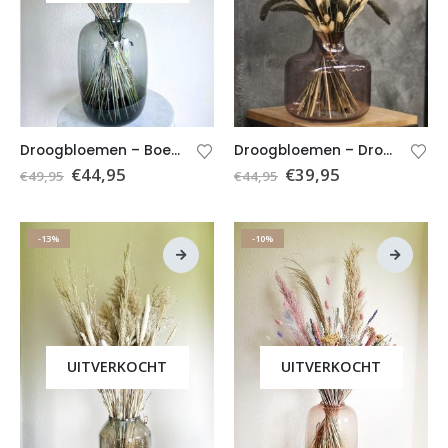
Droogbloemen – Boeket Kyra (excl. vaas)
Droogbloemen – Droogboeket Kiki (excl. vaas)
€
44,95
€
39,95
€
49,95
€
44,95
-13%
-10%
UITVERKOCHT
UITVERKOCHT