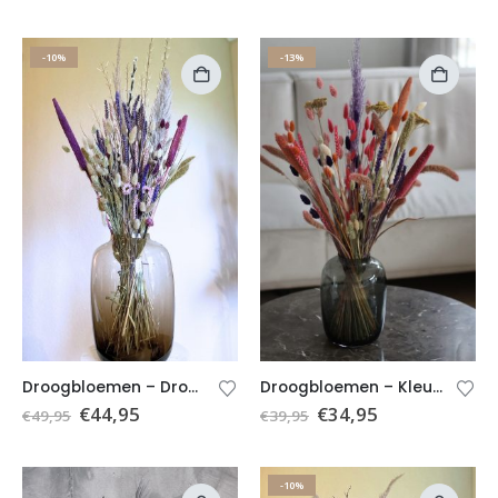
-10%
-13%
Droogbloemen – Droogboeket paars- Boeket Rosemarijn (excl. vaas)
Droogbloemen – Kleurrijk droogboeket Evi (excl. vaas)
€
44,95
€
34,95
€
49,95
€
39,95
-10%