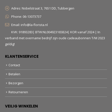
Adres:
Nobelstraat 3, 7651 DD, Tubbergen
Phone:
06-13073737
Email:
info@la-florista.nl
KVK: 91893283| BTW:NL004923165B24| KOR vanaf 2024 | In
verband met overname bedrijf zijn oude cadeaubonnen T/M 2023
geldig!
KLANTENSERVICE
Contact
Betalen
Bezorgen
Retourneren
VEILIG WINKELEN