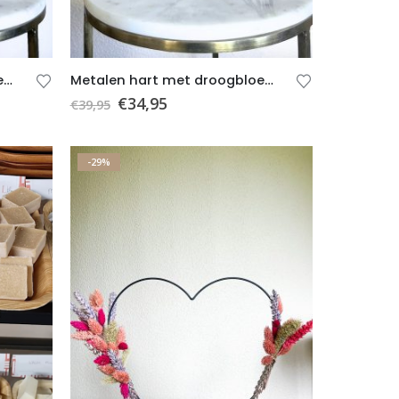
Metalen hart met droogbloemen A – Oranje – Beige – Groen – Goud – Wit – Cadeau – Cadeau bruiloft – Valentijnscadeau
Metalen hart met droogbloemen G – Blauw – Zwart – Beige – Goud- Cadeau – Cadeau bruiloft – Valentijnscadeau
€
34,95
€
39,95
-29%