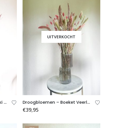
UITVERKOCHT
Droogbloemen – Boeket Nikki (incl. vaas)
Droogbloemen – Boeket Veerle (incl. vaas)
€
39,95