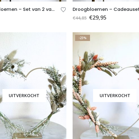
Droogbloemen – Set van 2 vaasjes met droogbloemen
€
29,95
€
44,85
-23%
UITVERKOCHT
UITVERKOCHT