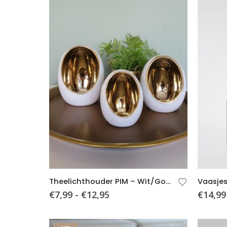
Theelichthouder PIM – Wit/Goud – 3 formaten
€
7,99
-
€
12,95
€
14,99