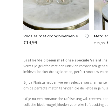
Vaasjes met droogbloemen en kaarsjes – Taupe/bruin – 2 stuks
€
14,99
€
39,95
Laat liefde bloeien met onze speciale Valentijnsc
Verras je geliefde met een uniek en romantisch geba
liefdevol boeket droogbloemen, perfect voor uw valen
Bij La Florista hebben we een selectie van charmante v
om de perfecte match te vinden die de liefde in je huis
Of je nu een romantische tafelsetting wilt creëren, e
collectie biedt mogelijkheden voor elke liefdesuiting e