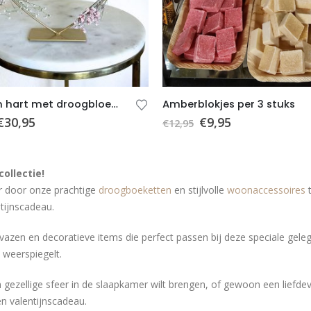
Metalen hart met droogbloemen 5 – Valentijnsdag – Roze – Wit – Goud – Groen – Cadeau vrouw
Amberblokjes per 3 stuks
€
30,95
€
9,95
€
12,95
ollectie!
ar door onze prachtige
droogboeketten
en stijlvolle
woonaccessoires
t
tijnscadeau.
azen en decoratieve items die perfect passen bij deze speciale gelegen
 weerspiegelt.
en gezellige sfeer in de slaapkamer wilt brengen, of gewoon een liefd
en valentijnscadeau.