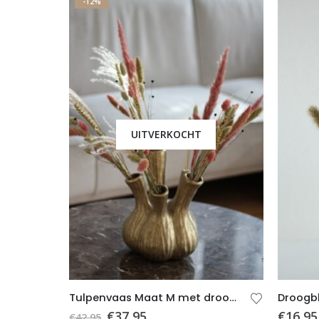
-12%
UITVERKOCHT
Tulpenvaas Maat M met droogbloemen
€
37,95
€
16,95
€
42,95