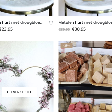
Metalen hart met droogbloemen B – Beige – Wit – Goud – Groen – Cadeau – Cadeau bruiloft
€
23,95
€
30,95
€
39,95
-23%
UITVERKOCHT