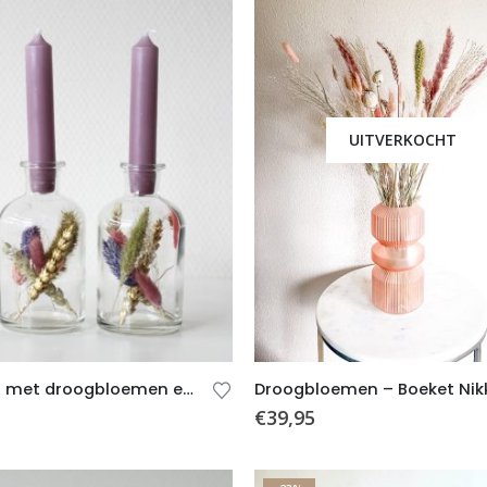
UITVERKOCHT
Vaasjes met droogbloemen en kaarsjes – Mauve – 2 stuks
€
39,95