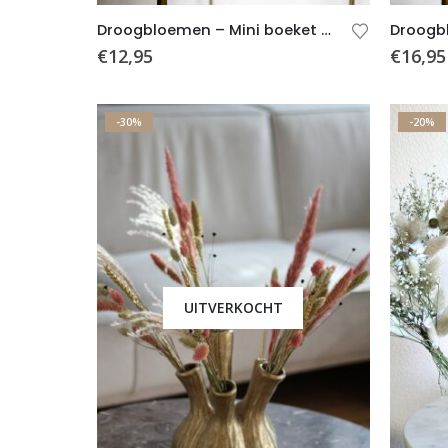
Droogbloemen – Mini boeket Brechtje (incl. vaas)
€
12,95
€
16,95
-30%
-20%
UITVERKOCHT