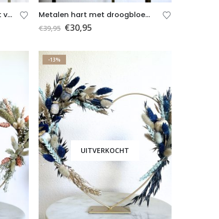
Droogbloemen – Cadeauset van 3 kruikjes met droogbloemen
Metalen hart met droogbloemen 7 – Valentijnscadeau – Roze – Goud – Wit – Paars
€
30,95
€
39,95
-13%
UITVERKOCHT