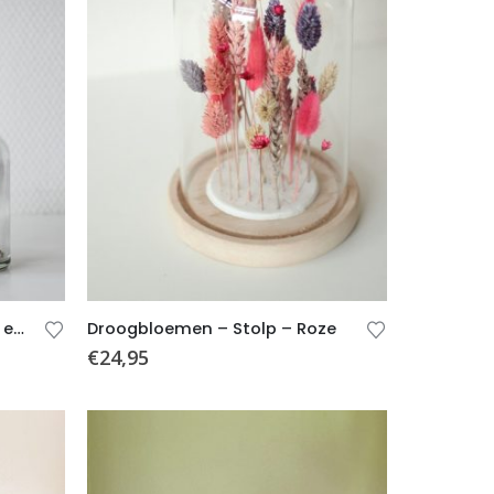
Vaasjes met droogbloemen en kaarsjes – Roze – 2 stuks
Droogbloemen – Stolp – Roze
€
24,95