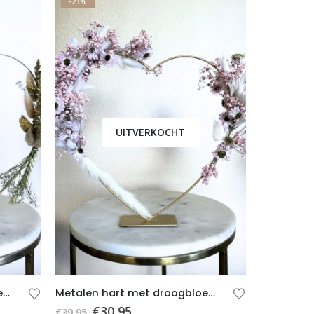
-23%
UITVERKOCHT
Metalen hart met droogbloemen E – Wit – Beige – Groen- Cadeau – Cadeau bruiloft – Valentijnscadeau
Metalen hart met droogbloemen 12 – Moederdag
€
30,95
€
39,95