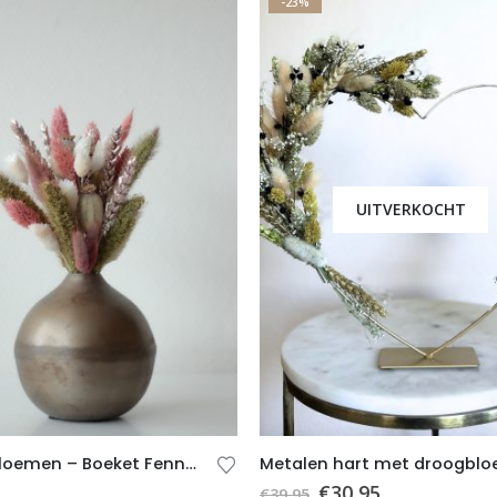
-23%
UITVERKOCHT
Droogbloemen – Boeket Fenne (incl. vaas)
€
30,95
€
39,95