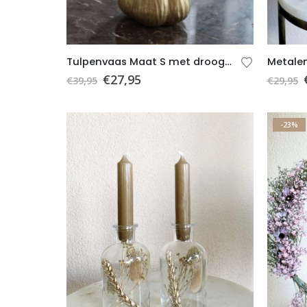
Tulpenvaas Maat S met droogbloemen (roze)
€
27,95
€
39,95
€
29,95
-23%