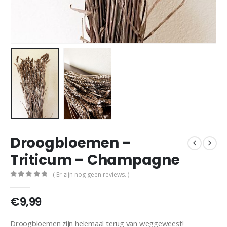
Droogbloemen –
Triticum – Champagne
( Er zijn nog geen reviews. )
0
out of 5
€
9,99
Droogbloemen zijn helemaal terug van weggeweest!