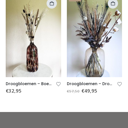
Droogbloemen – Boeket Ilse (incl. vaas)
Droogbloemen – Droogboeket Pascalle (excl. vaas)
€
32,95
€
49,95
€
57,50