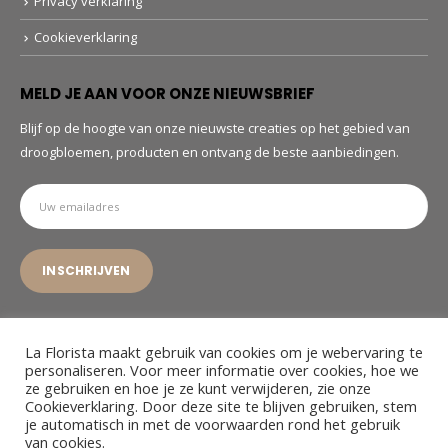
Privacy verklaring
Cookieverklaring
MELD JE AAN VOOR ONZE NIEUWSBRIEF
Blijf op de hoogte van onze nieuwste creaties op het gebied van
droogbloemen, producten en ontvang de beste aanbiedingen.
La Florista maakt gebruik van cookies om je webervaring te
personaliseren. Voor meer informatie over cookies, hoe we
ze gebruiken en hoe je ze kunt verwijderen, zie onze
© La Florista. 2022. All Rights Reserved
Cookieverklaring. Door deze site te blijven gebruiken, stem
je automatisch in met de voorwaarden rond het gebruik
van cookies.