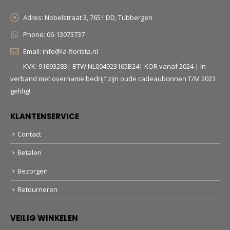
Adres:
Nobelstraat 3, 7651 DD, Tubbergen
Phone:
06-13073737
Email:
info@la-florista.nl
KVK: 91893283| BTW:NL004923165B24| KOR vanaf 2024 | In
verband met overname bedrijf zijn oude cadeaubonnen T/M 2023
geldig!
KLANTENSERVICE
Contact
Betalen
Bezorgen
Retourneren
VEILIG WINKELEN