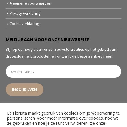
Algemene voorwaarden
Privacy verklaring
Cookieverklaring
MELD JE AAN VOOR ONZE NIEUWSBRIEF
Blijf op de hoogte van onze nieuwste creaties op het gebied van
droogbloemen, producten en ontvang de beste aanbiedingen.
La Florista maakt gebruik van cookies om je webervaring te
personaliseren. Voor meer informatie over cookies, hoe we
ze gebruiken en hoe je ze kunt verwijderen, zie onze
© La Florista. 2022. All Rights Reserved