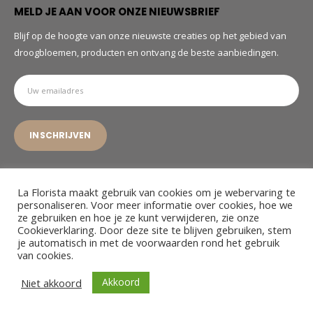
MELD JE AAN VOOR ONZE NIEUWSBRIEF
Blijf op de hoogte van onze nieuwste creaties op het gebied van
droogbloemen, producten en ontvang de beste aanbiedingen.
La Florista maakt gebruik van cookies om je webervaring te
personaliseren. Voor meer informatie over cookies, hoe we
ze gebruiken en hoe je ze kunt verwijderen, zie onze
© La Florista. 2022. All Rights Reserved
Cookieverklaring. Door deze site te blijven gebruiken, stem
je automatisch in met de voorwaarden rond het gebruik
van cookies.
Akkoord
Niet akkoord