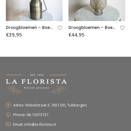
Droogbloemen – Boeket Margot (incl. vaas)
Droogbloemen – Boeket madelief incl. schelpvaas
€
39,95
€
44,95
Adres:
Nobelstraat 3, 7651 DD, Tubbergen
Phone:
06-13073737
Email:
info@la-florista.nl