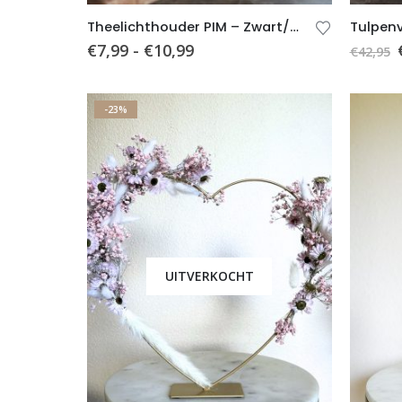
Theelichthouder PIM – Zwart/Goud – 2 formaten
€
7,99
-
€
10,99
€
42,95
-23%
UITVERKOCHT