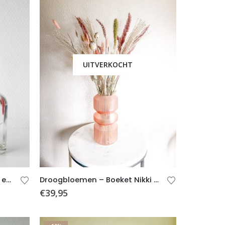
UITVERKOCHT
Vaasjes met droogbloemen en kaarsjes – Mauve – 2 stuks
Droogbloemen – Boeket Nikki (incl. vaas)
€
39,95