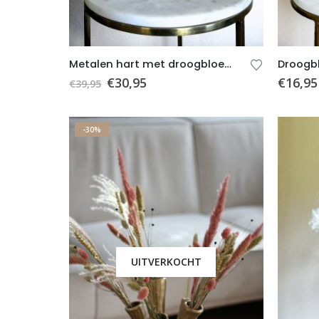
Metalen hart met droogbloemen 12 – Moederdag
€
30,95
€
16,95
€
39,95
-30%
UITVERKOCHT