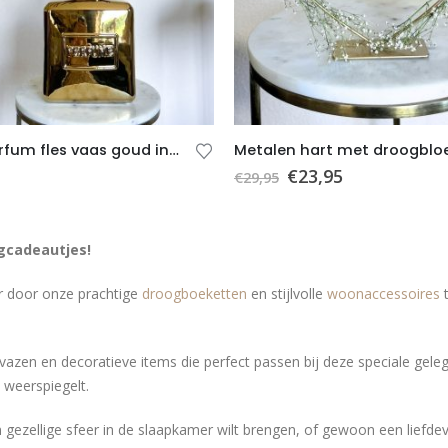
Luxe parfum fles vaas goud incl. takken 3
€
23,95
€
29,95
gcadeautjes!
r door onze prachtige
droogboeketten
en stijlvolle
woonaccessoires
t
azen en decoratieve items die perfect passen bij deze speciale gelegen
 weerspiegelt.
en gezellige sfeer in de slaapkamer wilt brengen, of gewoon een liefd