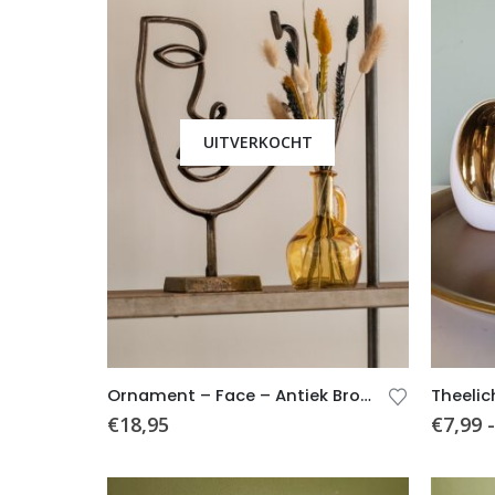
UITVERKOCHT
Ornament – Face – Antiek Brons – 24x37x6cm
€
18,95
€
7,99
-