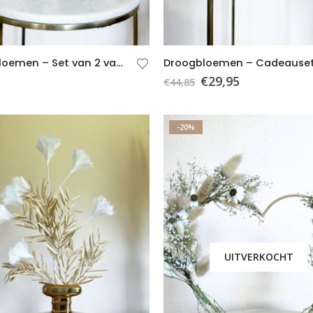
Droogbloemen – Set van 2 vaasjes met droogbloemen
€
29,95
€
44,85
-20%
UITVERKOCHT