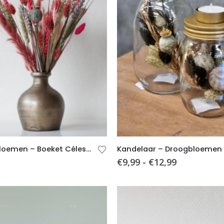
Droogbloemen – Boeket Céleste (incl. Vaas)
€
9,99
-
€
12,99