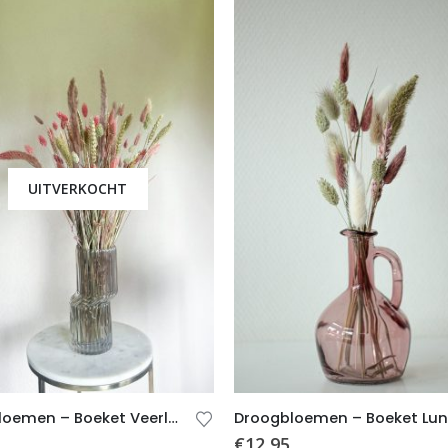
UITVERKOCHT
Droogbloemen – Boeket Veerle (incl. vaas)
€
12,95