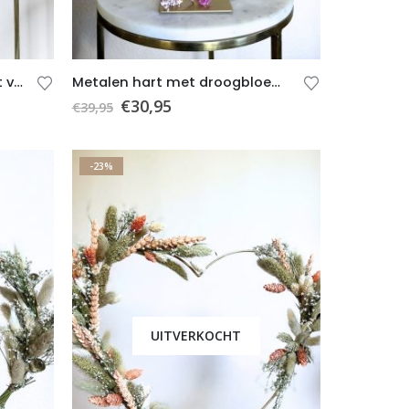
Droogbloemen – Cadeauset van 3 kruikjes met droogbloemen
Metalen hart met droogbloemen 7 – Valentijnscadeau – Roze – Goud – Wit – Paars
€
30,95
€
39,95
-23%
UITVERKOCHT