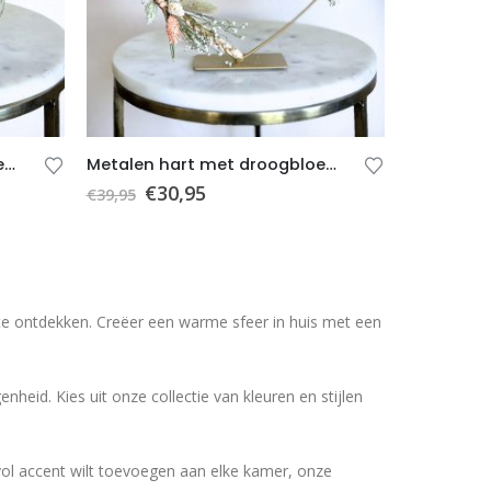
Metalen hart met droogbloemen B – Beige – Wit – Goud – Groen – Cadeau – Cadeau bruiloft
Metalen hart met droogbloemen A – Oranje – Beige – Groen – Goud – Wit – Cadeau – Cadeau bruiloft – Valentijnscadeau
€
30,95
€
39,95
e ontdekken. Creëer een warme sfeer in huis met een
heid. Kies uit onze collectie van kleuren en stijlen
evol accent wilt toevoegen aan elke kamer, onze