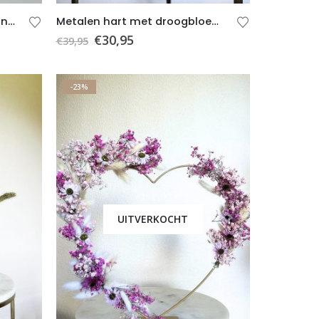
Droogbloemen – Boeket Fenne (incl. vaas)
Metalen hart met droogbloemen E – Wit – Beige – Groen- Cadeau – Cadeau bruiloft – Valentijnscadeau
€
30,95
€
39,95
-23%
UITVERKOCHT