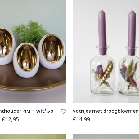
Theelichthouder PIM – Wit/Goud – 3 formaten
€
12,95
€
14,99