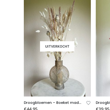
UITVERKOCHT
Droogbloemen – Boeket madelief incl. schelpvaas
€
44,95
€
39,95