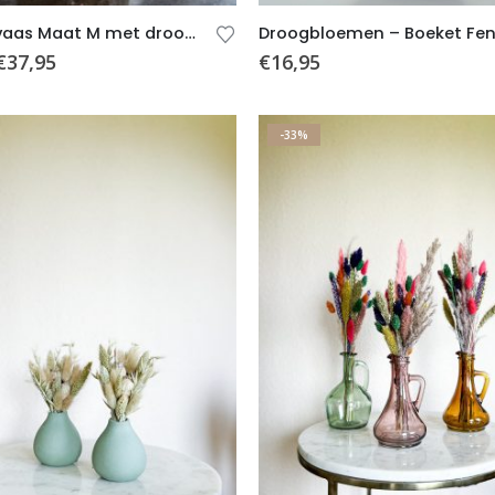
Tulpenvaas Maat M met droogbloemen
€
37,95
€
16,95
-33%