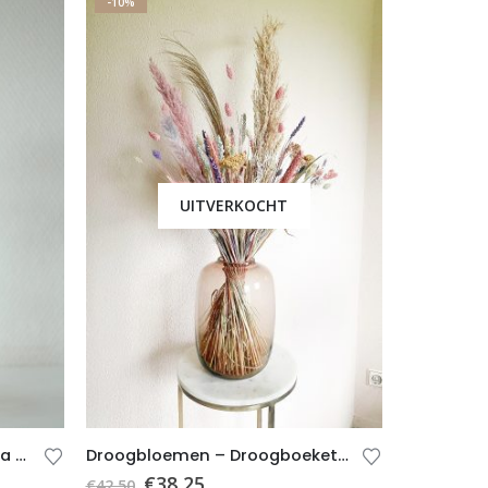
-10%
UITVERKOCHT
Droogbloemen – Boeket Luna (incl. kruik)
Droogbloemen – Droogboeket Fien (excl. vaas)
€
38,25
€
42,50