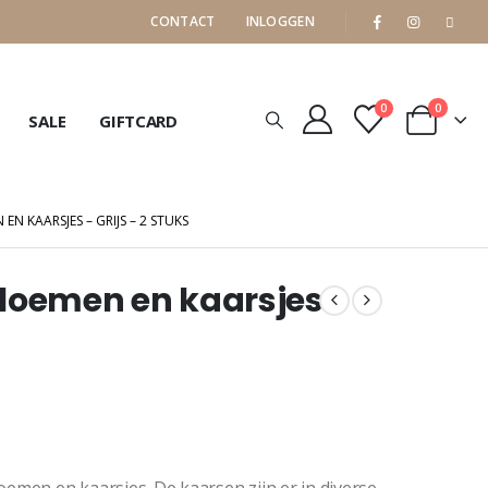
CONTACT
INLOGGEN
0
0
SALE
GIFTCARD
N KAARSJES – GRIJS – 2 STUKS
loemen en kaarsjes
oemen en kaarsjes. De kaarsen zijn er in diverse