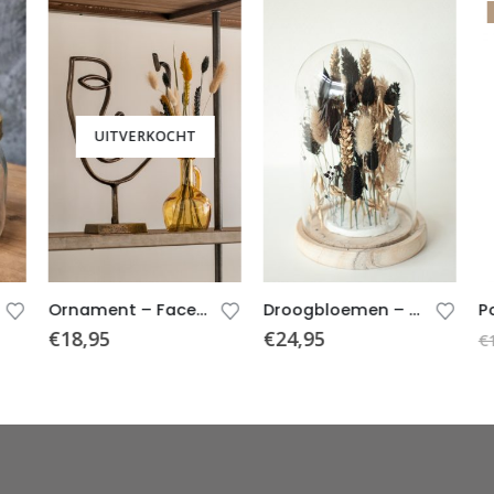
UITVERKOCHT
Ornament – Face – Antiek Brons – 24x37x6cm
Droogbloemen – Stolp – Zwart/Goud
€
18,95
€
24,95
€
1