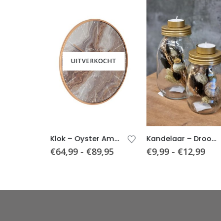
UITVERKOCHT
Waxinelichthouder voor Maxi Theelicht – Goud – Ø15xh16cm
Klok – Oyster Amber/Goud – Luxe Label
Kandelaar – Droogbloemen – Waxinelicht
€
64,99
-
€
89,95
€
9,99
-
€
12,99