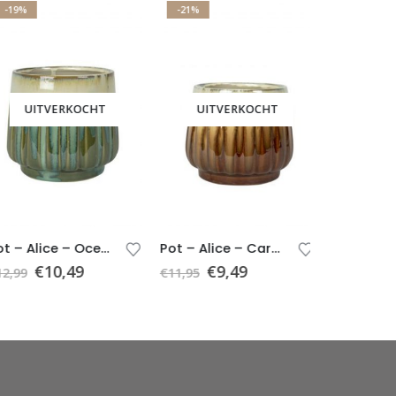
-19%
-21%
UITVERKOCHT
UITVERKOCHT
Pot – Alice – Ocean – D15 x H14
Pot – Alice – Caramel H14 H12
€
10,49
€
9,49
€
13,99
2,99
€
11,95