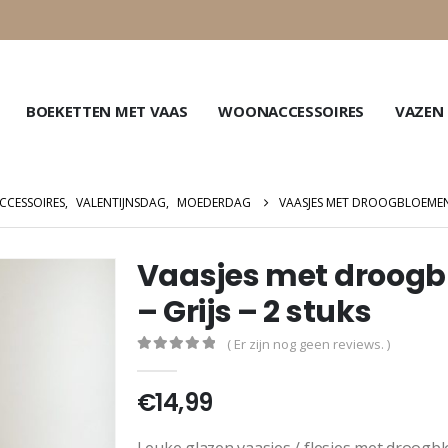
BOEKETTEN MET VAAS
WOONACCESSOIRES
VAZEN
CESSOIRES
,
VALENTIJNSDAG
,
MOEDERDAG
VAASJES MET DROOGBLOEMEN E
Vaasjes met droogb
– Grijs – 2 stuks
( Er zijn nog geen reviews. )
0
out of 5
€
14,99
Leuke glazen vaasjes / flesjes met droogbl