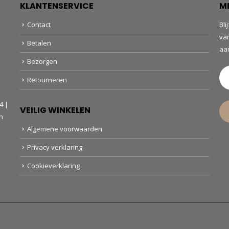
KLANTENSERVICE
M
Contact
Bli
va
Betalen
aa
Bezorgen
Retourneren
4 |
VEILIG WINKELEN
n
Algemene voorwaarden
Privacy verklaring
Cookieverklaring