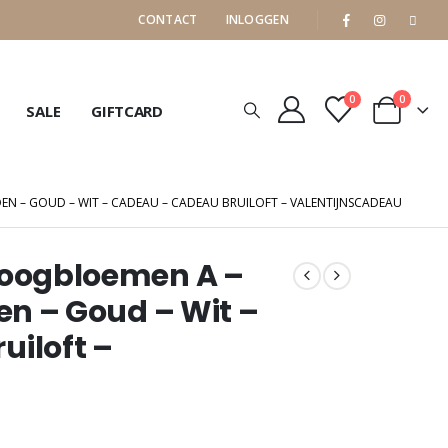
CONTACT
INLOGGEN
0
0
SALE
GIFTCARD
EN – GOUD – WIT – CADEAU – CADEAU BRUILOFT – VALENTIJNSCADEAU
roogbloemen A –
en – Goud – Wit –
iloft –