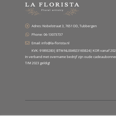
Adres:
Nobelstraat 3, 7651 DD, Tubbergen
Phone:
06-13073737
Email:
info@la-florista.nl
KVK: 91893283| BTW:NL004923165B24| KOR vanaf 202
In verband met overname bedrijf zijn oude cadeaubonne
T/M 2023 geldig!