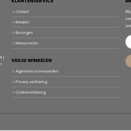
KLANTENSERVICE
M
Contact
Bli
va
Betalen
aa
Bezorgen
Retourneren
4 |
VEILIG WINKELEN
n
Algemene voorwaarden
Privacy verklaring
Cookieverklaring