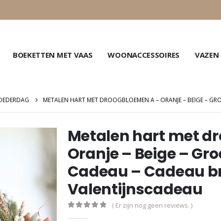
BOEKETTEN MET VAAS
WOONACCESSOIRES
VAZEN
OEDERDAG
METALEN HART MET DROOGBLOEMEN A – ORANJE – BEIGE – GRO
Metalen hart met d
Oranje – Beige – Gro
Cadeau – Cadeau bru
Valentijnscadeau
( Er zijn nog geen reviews. )
0
out of 5