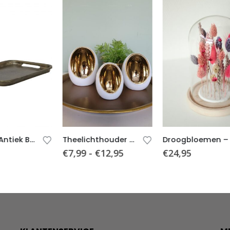
Theelichthouder PIM – Wit/Goud – 3 formaten
Droogbloemen – Stolp – Roze
€
7,99
-
€
12,95
€
24,95
€