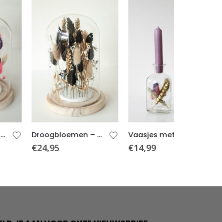
Droogbloemen – Stolp – Zwart/Goud
Vaasjes met droogbloemen en kaarsjes – Mauve – 2 stuks
24,95
€
14,99
€
14,99