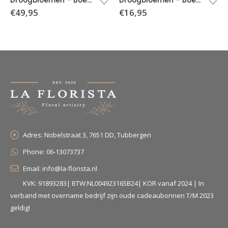
Droogbloemen – Boeket Fay (incl. vaas Ø12,5×30 cm)
Droogbloemen – Boeket Fenne (incl. vaas)
€
49,95
€
16,95
Adres:
Nobelstraat 3, 7651 DD, Tubbergen
Phone:
06-13073737
Email:
info@la-florista.nl
KVK: 91893283| BTW:NL004923165B24| KOR vanaf 2024 | In
verband met overname bedrijf zijn oude cadeaubonnen T/M 2023
geldig!