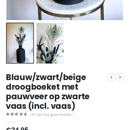
Blauw/zwart/beige
droogboeket met
pauwveer op zwarte
vaas (incl. vaas)
( Er zijn nog geen reviews. )
0
out of 5