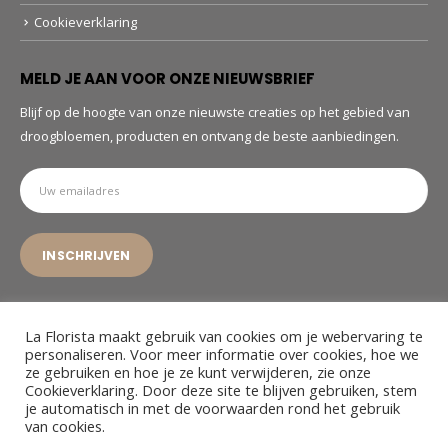
Cookieverklaring
MELD JE AAN VOOR ONZE NIEUWSBRIEF
Blijf op de hoogte van onze nieuwste creaties op het gebied van
droogbloemen, producten en ontvang de beste aanbiedingen.
La Florista maakt gebruik van cookies om je webervaring te
personaliseren. Voor meer informatie over cookies, hoe we
ze gebruiken en hoe je ze kunt verwijderen, zie onze
© La Florista. 2022. All Rights Reserved
Cookieverklaring. Door deze site te blijven gebruiken, stem
je automatisch in met de voorwaarden rond het gebruik
van cookies.