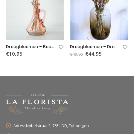
Droogbloemen – Droogboeket oranje – Boeket Oranje (excl. vaas)
Droogbloemen – Boeket Céleste (incl. Vaas)
€
44,95
€
17,95
€
49,95
Adres:
Nobelstraat 3, 7651 DD, Tubbergen