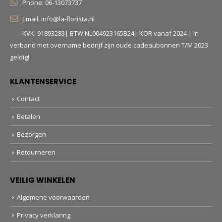
Phone:
06-13073737
Email:
info@la-florista.nl
KVK: 91893283| BTW:NL004923165B24| KOR vanaf 2024 | In
verband met overname bedrijf zijn oude cadeaubonnen T/M 2023
geldig!
KLANTENSERVICE
Contact
Betalen
Bezorgen
Retourneren
VEILIG WINKELEN
Algemene voorwaarden
Privacy verklaring