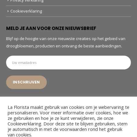
Cookieverklaring
MELD JE AAN VOOR ONZE NIEUWSBRIEF
Blijf op de hoogte van onze nieuwste creaties op het gebied van
droogbloemen, producten en ontvang de beste aanbiedingen.
La Florista maakt gebruik van cookies om je webervaring te
personaliseren. Voor meer informatie over cookies, hoe we
ze gebruiken en hoe je ze kunt verwijderen, zie onze
© La Florista. 2022. All Rights Reserved
Cookieverklaring. Door deze site te blijven gebruiken, stem
je automatisch in met de voorwaarden rond het gebruik
van cookies.