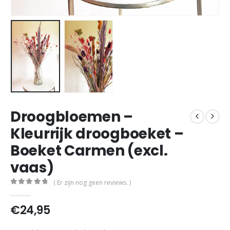
Droogbloemen –
Kleurrijk droogboeket –
Boeket Carmen (excl.
vaas)
( Er zijn nog geen reviews. )
0
out of 5
€
24,95