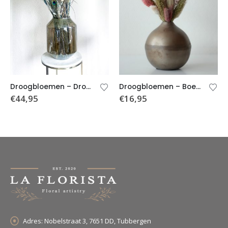
Droogbloemen – Droogboeket Nina (Excl. vaas) – Blauwkleurig
Droogbloemen – Boeket Fenne (incl. vaas)
€
44,95
€
16,95
Adres:
Nobelstraat 3, 7651 DD, Tubbergen