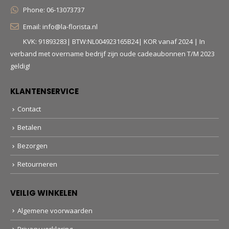
Phone:
06-13073737
Email:
info@la-florista.nl
KVK: 91893283| BTW:NL004923165B24| KOR vanaf 2024 | In
verband met overname bedrijf zijn oude cadeaubonnen T/M 2023
geldig!
KLANTENSERVICE
Contact
Betalen
Bezorgen
Retourneren
VEILIG WINKELEN
Algemene voorwaarden
Privacy verklaring