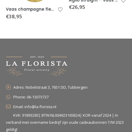
Aglio straight – Vaas voor tulpen – Mat zwart – 2 formaten – Toetervaas
€
26,95
Vaas champagne fles goud 11.5x11x38.8cm
€
38,95
Adres:
Nobelstraat 3, 7651 DD, Tubbergen
Phone:
06-13073737
Email:
info@la-florista.nl
KVK: 91893283| BTW:NL004923165B24| KOR vanaf 2024 | In
verband met overname bedrijf zijn oude cadeaubonnen T/M 2023
geldig!