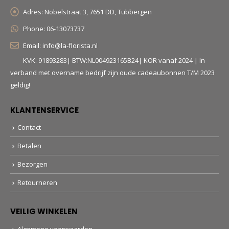
Adres:
Nobelstraat 3, 7651 DD, Tubbergen
Phone:
06-13073737
Email:
info@la-florista.nl
KVK: 91893283| BTW:NL004923165B24| KOR vanaf 2024 | In
verband met overname bedrijf zijn oude cadeaubonnen T/M 2023
geldig!
KLANTENSERVICE
Contact
Betalen
Bezorgen
Retourneren
VEILIG WINKELEN