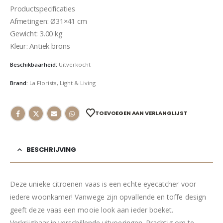
Productspecificaties
Afmetingen: Ø31×41 cm
Gewicht: 3.00 kg
Kleur: Antiek brons
Beschikbaarheid:
Uitverkocht
Brand:
La Florista
,
Light & Living
TOEVOEGEN AAN VERLANGLIJST
BESCHRIJVING
Deze unieke citroenen vaas is een echte eyecatcher voor
iedere woonkamer! Vanwege zijn opvallende en toffe design
geeft deze vaas een mooie look aan ieder boeket.
Verkrijgbaar in verschillende uitvoeringen. Prachtig om te