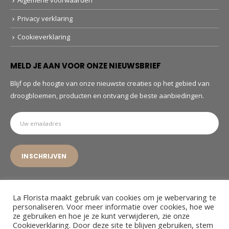
Algemene voorwaarden
Privacy verklaring
Cookieverklaring
MELD JE AAN VOOR ONZE NIEUWSBRIEF
Blijf op de hoogte van onze nieuwste creaties op het gebied van
droogbloemen, producten en ontvang de beste aanbiedingen.
La Florista maakt gebruik van cookies om je webervaring te
personaliseren. Voor meer informatie over cookies, hoe we
ze gebruiken en hoe je ze kunt verwijderen, zie onze
© La Florista. 2022. All Rights Reserved
Cookieverklaring. Door deze site te blijven gebruiken, stem