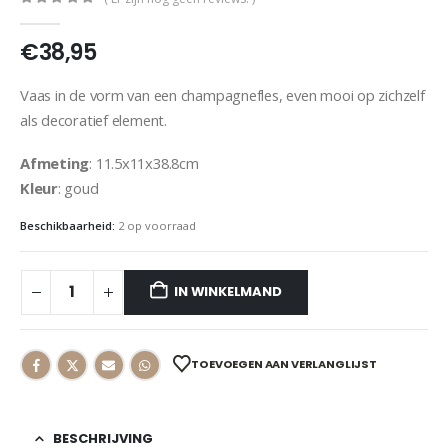
0
out of 5
€
38,95
Vaas in de vorm van een champagnefles, even mooi op zichzelf
als decoratief element.
Afmeting
: 11.5x11x38.8cm
Kleur
: goud
Beschikbaarheid:
2 op voorraad
IN WINKELMAND
TOEVOEGEN AAN VERLANGLIJST
BESCHRIJVING