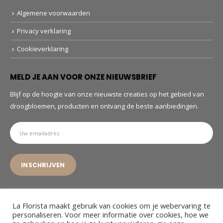
Algemene voorwaarden
Privacy verklaring
Cookieverklaring
MELD JE AAN VOOR ONZE NIEUWSBRIEF
Blijf op de hoogte van onze nieuwste creaties op het gebied van
droogbloemen, producten en ontvang de beste aanbiedingen.
La Florista maakt gebruik van cookies om je webervaring te
personaliseren. Voor meer informatie over cookies, hoe we
© La Florista. 2022. All Rights Reserved