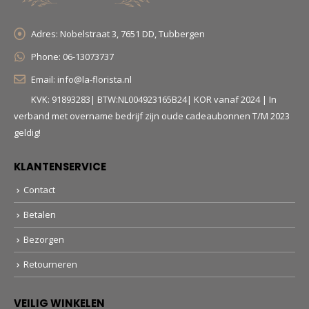
Adres:
Nobelstraat 3, 7651 DD, Tubbergen
Phone:
06-13073737
Email:
info@la-florista.nl
KVK: 91893283| BTW:NL004923165B24| KOR vanaf 2024 | In
verband met overname bedrijf zijn oude cadeaubonnen T/M 2023
geldig!
KLANTENSERVICE
Contact
Betalen
Bezorgen
Retourneren
VEILIG WINKELEN