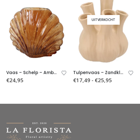
UITVERKOCHT
Vaas – Schelp – Amber – 20x10x17cm
Tulpenvaas – Zandkleurig- 2 formaten
€
24,95
€
17,49
-
€
25,95