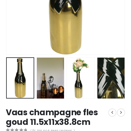
Vaas champagne fles
goud 11.5x11x38.8cm
( Er zijn nog geen reviews. )