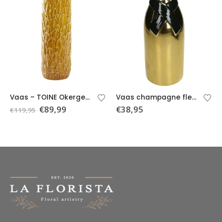
Vaas – TOINE Okergeel – Ø18,5×73 cm
Vaas champagne fles goud 11.5x11x38.8cm
€
89,99
€
38,95
€
119,95