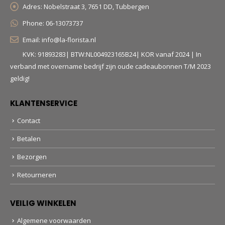
Adres:
Nobelstraat 3, 7651 DD, Tubbergen
Phone:
06-13073737
Email:
info@la-florista.nl
KVK: 91893283| BTW:NL004923165B24| KOR vanaf 2024 | In
verband met overname bedrijf zijn oude cadeaubonnen T/M 2023
geldig!
KLANTENSERVICE
Contact
Betalen
Bezorgen
Retourneren
VEILIG WINKELEN
Algemene voorwaarden