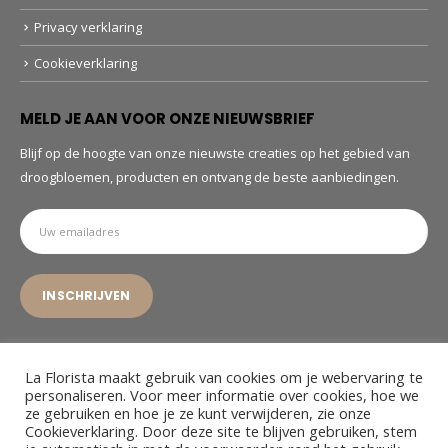
Privacy verklaring
Cookieverklaring
MELD JE AAN VOOR ONZE NIEUWSBRIEF
Blijf op de hoogte van onze nieuwste creaties op het gebied van
droogbloemen, producten en ontvang de beste aanbiedingen.
La Florista maakt gebruik van cookies om je webervaring te
personaliseren. Voor meer informatie over cookies, hoe we
ze gebruiken en hoe je ze kunt verwijderen, zie onze
© La Florista. 2022. All Rights Reserved
Cookieverklaring. Door deze site te blijven gebruiken, stem