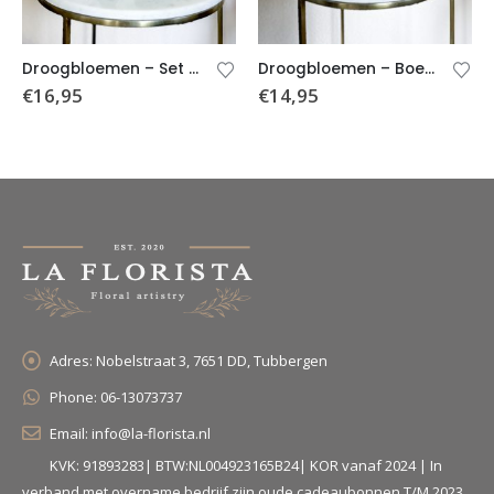
Droogbloemen – Set van 2 vaasjes met droogbloemen
Droogbloemen – Boeket Fleurtje (incl. kruik)
€
16,95
€
14,95
Adres:
Nobelstraat 3, 7651 DD, Tubbergen
Phone:
06-13073737
Email:
info@la-florista.nl
KVK: 91893283| BTW:NL004923165B24| KOR vanaf 2024 | In
verband met overname bedrijf zijn oude cadeaubonnen T/M 2023