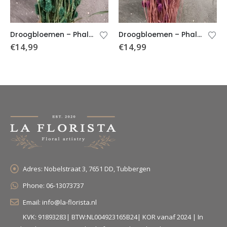
Droogbloemen – Phalaris Moss Green
Droogbloemen – Phalaris – Paars
€
14,99
€
14,99
Adres:
Nobelstraat 3, 7651 DD, Tubbergen
Phone:
06-13073737
Email:
info@la-florista.nl
KVK: 91893283| BTW:NL004923165B24| KOR vanaf 2024 | In