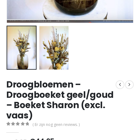
Droogbloemen –
Droogboeket geel/goud
– Boeket Sharon (excl.
vaas)
( Er zijn nog geen reviews. )
0
out of 5