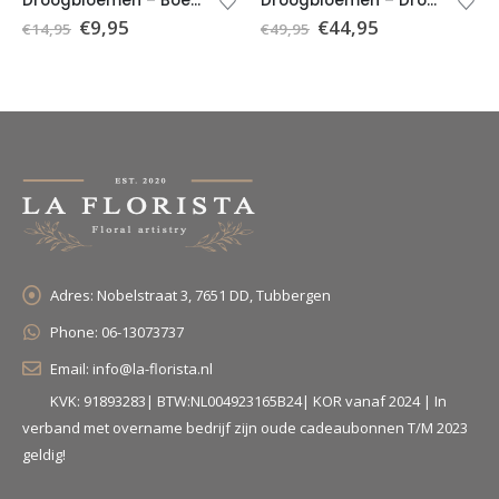
Droogbloemen – Boeket Anne incl. vaas
Droogbloemen – Droogboeket groen – Boeket Sophie (excl. vaas)
€
9,95
€
44,95
€
14,95
€
49,95
Adres:
Nobelstraat 3, 7651 DD, Tubbergen
Phone:
06-13073737
Email:
info@la-florista.nl
KVK: 91893283| BTW:NL004923165B24| KOR vanaf 2024 | In
verband met overname bedrijf zijn oude cadeaubonnen T/M 2023
geldig!