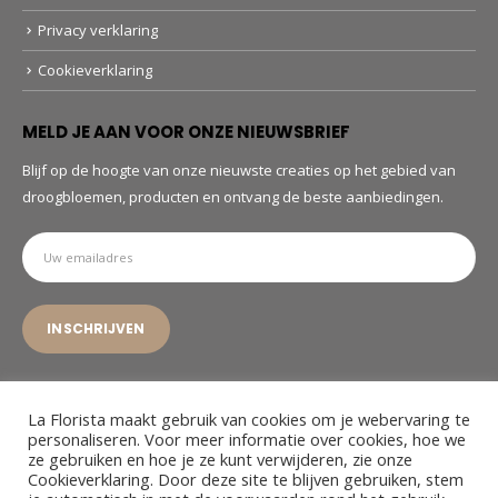
Privacy verklaring
Cookieverklaring
MELD JE AAN VOOR ONZE NIEUWSBRIEF
Blijf op de hoogte van onze nieuwste creaties op het gebied van
droogbloemen, producten en ontvang de beste aanbiedingen.
La Florista maakt gebruik van cookies om je webervaring te
personaliseren. Voor meer informatie over cookies, hoe we
ze gebruiken en hoe je ze kunt verwijderen, zie onze
© La Florista. 2022. All Rights Reserved
Cookieverklaring. Door deze site te blijven gebruiken, stem