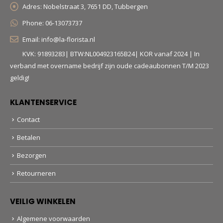
Adres:
Nobelstraat 3, 7651 DD, Tubbergen
Phone:
06-13073737
Email:
info@la-florista.nl
KVK: 91893283| BTW:NL004923165B24| KOR vanaf 2024 | In
verband met overname bedrijf zijn oude cadeaubonnen T/M 2023
geldig!
KLANTENSERVICE
Contact
Betalen
Bezorgen
Retourneren
VEILIG WINKELEN
Algemene voorwaarden