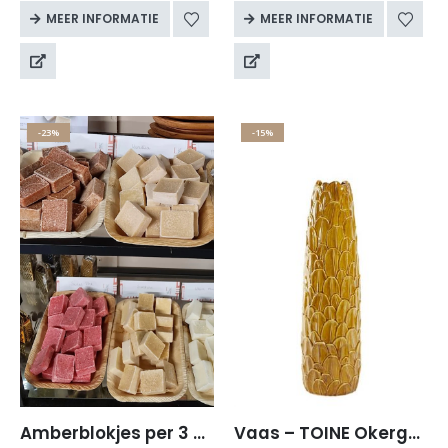
in…
MEER INFORMATIE
MEER INFORMATIE
-23%
-15%
Amberblokjes per 3 stuks
Vaas – TOINE Okergeel – Ø16,5×59 cm