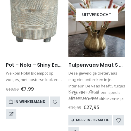
UITVERKOCHT
Pot – Nola – Shiny Earth – D14 x H15
Tulpenvaas Maat S met droogbloemen (roze)
Welkom Nola! Bloempot op
Deze geweldige toetervaas
voetjes, met oosterse look en
mag niet ontbreken in je
feel. Nola brengt rust en ruimte
interieur! De vaas heeft 5 tuitjes
€
7,99
€
10,99
Kleur vaas: Goud
in het interieur. Deze serie
en geeft hierdoor een speels
Afmetingen vaas: 13…
potten van worden handmatig
effect. Een echte uitblinker in je
IN WINKELMAND
gemaakt van cement. Ze
interieur!
€
27,95
€
39,95
bevatten mooie…
MEER INFORMATIE