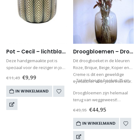
Pot – Cecil – lichtblauw – D14 H13
Droogbloemen – Droogboeket Roze/brique – Boeket Julia (excl. vaas)
Deze handgemaakte pot is
Dit droogboeket in de kleuren
speciaal voor de reiziger in jou
Roze, Brique, Beige, Koper en
ontworpen, genaamd Cecil.
Creme is dit een geweldige
€
9,99
€
11,49
– Totale hoogte boeket: 75 cm
Omdat we thuis willen
eyecatcher voor jouw interieur.
nagenieten van onze
IN WINKELMAND
Droogbloemen zijn helemaal
vakanties. Omdat we andere
terug van weggeweest!
culturen en sferen in ons
Misschien…
interieur…
€
44,95
€
49,95
IN WINKELMAND