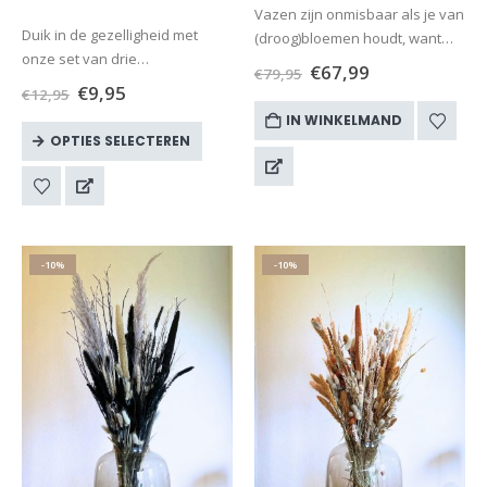
Vazen zijn onmisbaar als je van
Duik in de gezelligheid met
(droog)bloemen houdt, want
onze set van drie
een mooi boeket komt pas echt
€
67,99
€
79,95
amberblokjes! Deze kleine
tot zijn recht in een mooie
€
9,95
€
12,95
geurwonders brengen de
bloemenvaas. In een grote
IN WINKELMAND
warme en kalmerende sfeer
bloemenvaas zet je het liefst…
OPTIES SELECTEREN
van amber in elke kamer.
Perfect om je eigen plekje op…
-10%
-10%