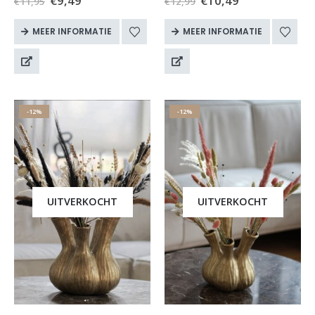
€
9,49
€
10,49
€
11,95
€
12,99
gemaakt van keramiek, en
gemaakt van keramiek, en
daarna aangekleed met een
daarna aangekleed met een
MEER INFORMATIE
MEER INFORMATIE
schitterende glanzende laag.
schitterende glanzende laag.
Alice is voorzien…
Alice is voorzien…
-12%
-12%
UITVERKOCHT
UITVERKOCHT