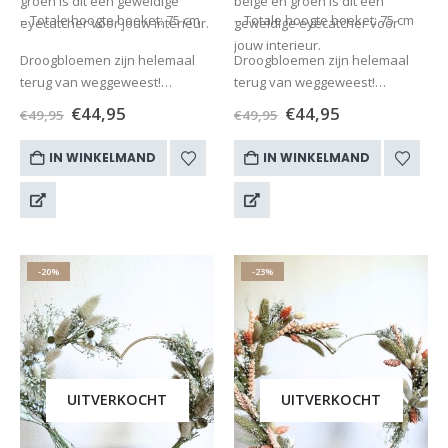
groen is dit een geweldige
beige en groen is dit een
– Totale hoogte boeket: 75 cm
– Totale hoogte boeket: 75 cm
eyecatcher voor jouw interieur.
geweldige eyecatcher voor
jouw interieur.
Droogbloemen zijn helemaal
Droogbloemen zijn helemaal
terug van weggeweest!
terug van weggeweest!…
Misschien…
€
44,95
€
44,95
€
49,95
€
49,95
IN WINKELMAND
IN WINKELMAND
-20%
-23%
UITVERKOCHT
UITVERKOCHT