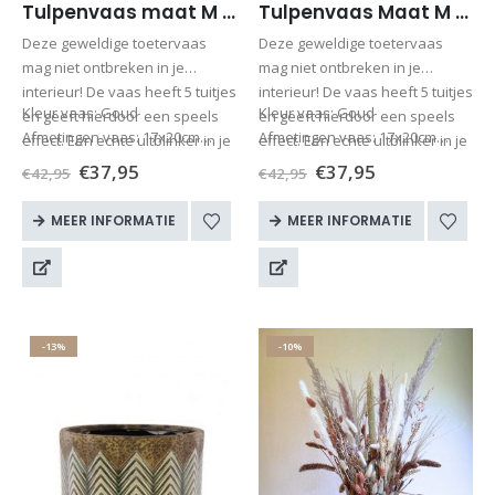
Tulpenvaas maat M met droogbloemen
Tulpenvaas Maat M met droogbloemen
Deze geweldige toetervaas
Deze geweldige toetervaas
mag niet ontbreken in je
mag niet ontbreken in je
interieur! De vaas heeft 5 tuitjes
interieur! De vaas heeft 5 tuitjes
Kleur vaas: Goud
Kleur vaas: Goud
en geeft hierdoor een speels
en geeft hierdoor een speels
Afmetingen vaas: 17x20cm
Afmetingen vaas: 17x20cm
effect. Een echte uitblinker in je
effect. Een echte uitblinker in je
Totale…
Totale…
interieur!
interieur!
€
37,95
€
37,95
€
42,95
€
42,95
MEER INFORMATIE
MEER INFORMATIE
-13%
-10%