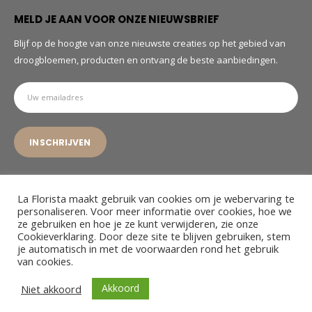
MELD JE AAN VOOR ONZE NIEUWSBRIEF
Blijf op de hoogte van onze nieuwste creaties op het gebied van
droogbloemen, producten en ontvang de beste aanbiedingen.
La Florista maakt gebruik van cookies om je webervaring te
personaliseren. Voor meer informatie over cookies, hoe we
ze gebruiken en hoe je ze kunt verwijderen, zie onze
© La Florista. 2022. All Rights Reserved
Cookieverklaring. Door deze site te blijven gebruiken, stem
je automatisch in met de voorwaarden rond het gebruik
van cookies.
Akkoord
Niet akkoord