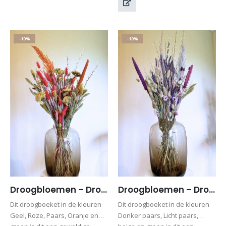
-10%
-10%
Droogbloemen – Droogboeket kleurrijk – Boeket Silke (excl. vaas)
Droogbloemen – Droogboeket paars- Boeket Rosemarijn (excl. vaas)
Dit droogboeket in de kleuren
Dit droogboeket in de kleuren
Geel, Roze, Paars, Oranje en
Donker paars, Licht paars,