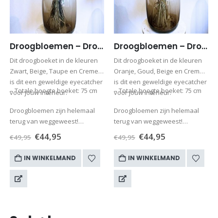
Droogbloemen – Droogboeket Zwart/beige – Boeket Ilse (excl. vaas)
Droogbloemen – Droogboeket oranje – Boeket Oranje (excl. vaas)
Dit droogboeket in de kleuren
Dit droogboeket in de kleuren
Zwart, Beige, Taupe en Creme
Oranje, Goud, Beige en Creme
is dit een geweldige eyecatcher
is dit een geweldige eyecatcher
– Totale hoogte boeket: 75 cm
– Totale hoogte boeket: 75 cm
voor jouw interieur.
voor jouw interieur.
Droogbloemen zijn helemaal
Droogbloemen zijn helemaal
terug van weggeweest!
terug van weggeweest!
Misschien wel…
Misschien wel…
€
44,95
€
44,95
€
49,95
€
49,95
IN WINKELMAND
IN WINKELMAND