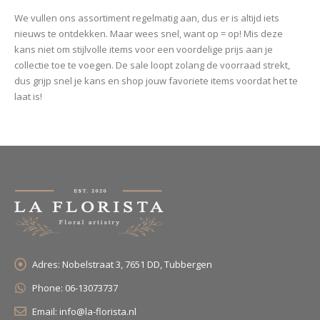
We vullen ons assortiment regelmatig aan, dus er is altijd iets
nieuws te ontdekken. Maar wees snel, want op = op! Mis deze
kans niet om stijlvolle items voor een voordelige prijs aan je
collectie toe te voegen. De sale loopt zolang de voorraad strekt,
dus grijp snel je kans en shop jouw favoriete items voordat het te
laat is!
Adres:
Nobelstraat 3, 7651 DD, Tubbergen
Phone:
06-13073737
Email:
info@la-florista.nl