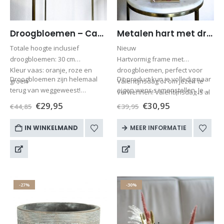
Droogbloemen – Cadeauset van 3 kruikjes met droogbloemen
Metalen hart met droogbloemen 7 – Valentijnscadeau – Roze – Goud – Wit – Paars
Totale hoogte inclusief
Nieuw
droogbloemen: 30 cm
Hartvormig frame met
Kleur vaas: oranje, roze en
droogbloemen, perfect voor
Droogbloemen zijn helemaal
Dit product kun je volledig naar
groen
Valentijnsdag of om jezelf te
terug van weggeweest!
eigen wens samenstellen. Je
verwennen! Valentijnsdag is al
Misschien wel de meest
geeft de kleuren…
op 14 februari.
€
29,95
€
30,95
€
44,85
€
39,95
populaire gedroogde bloemen
zijn de droogboeketten. Een
IN WINKELMAND
MEER INFORMATIE
droogboeket is lang…
-27%
-30%