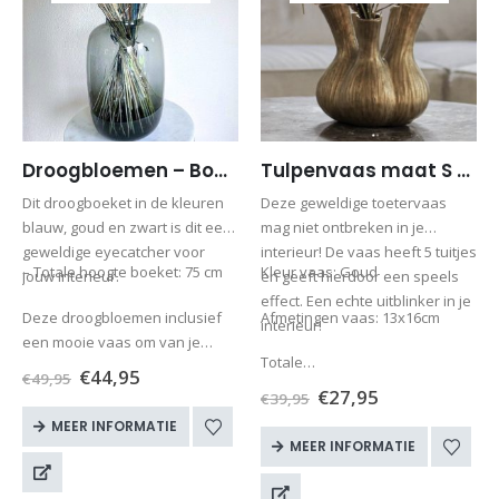
Droogbloemen – Boeket Kyra (excl. vaas)
Tulpenvaas maat S met droogbloemen
Dit droogboeket in de kleuren
Deze geweldige toetervaas
blauw, goud en zwart is dit een
mag niet ontbreken in je
geweldige eyecatcher voor
interieur! De vaas heeft 5 tuitjes
– Totale hoogte boeket: 75 cm
Kleur vaas: Goud
jouw interieur.
en geeft hierdoor een speels
effect. Een echte uitblinker in je
Deze droogbloemen inclusief
Afmetingen vaas: 13x16cm
interieur!
een mooie vaas om van je…
Totale…
€
44,95
€
49,95
€
27,95
€
39,95
MEER INFORMATIE
MEER INFORMATIE