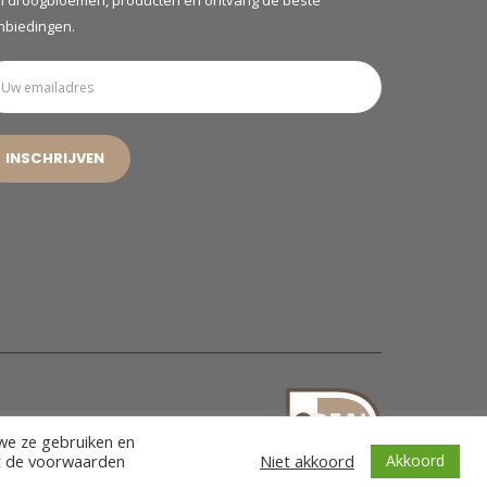
n droogbloemen, producten en ontvang de beste
nbiedingen.
 we ze gebruiken en
Akkoord
met de voorwaarden
Niet akkoord