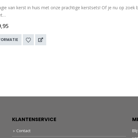
ie van kerst in huis met onze prachtige kerstsets! Of je nu op zoek b
et…
9,95
FORMATIE
KLANTENSERVICE
M
Contact
Bli