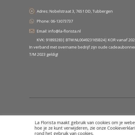
Adres:
Nobelstraat 3, 7651 DD, Tubbergen
Phone:
06-13073737
Email:
info@la-florista.nl
KVK: 91893283| BTW:NL004923165B24| KOR vanaf 202
In verband met overname bedrijf zijn oude cadeaubonne
T/M 2023 geldig!
© La Florista. 2022. All Rights Reserved
La Florista maakt gebruik van cookies om je webe
hoe je ze kunt verwijderen, zie onze Cookieverkla
rond het gebruik van cookies.