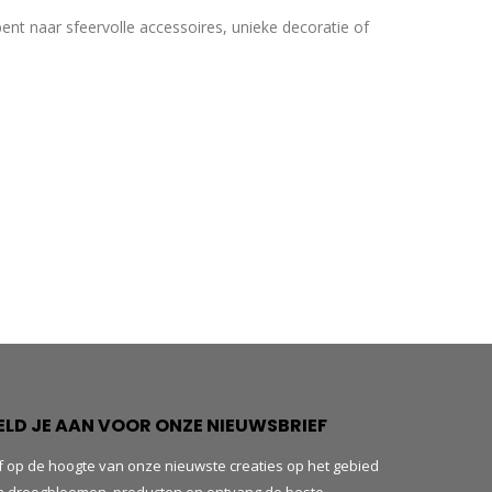
ent naar sfeervolle accessoires, unieke decoratie of
ELD JE AAN VOOR ONZE NIEUWSBRIEF
jf op de hoogte van onze nieuwste creaties op het gebied