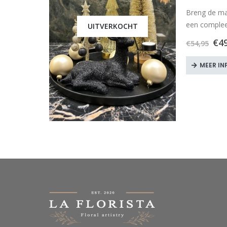
Breng de mag
een comple
UITVERKOCHT
€
4
€
54,95
MEER IN